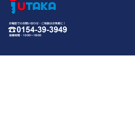
せん。 ただし、裁判所・警察・消費者センターまた
はこれらに準じた権限を持った機関から合法的な要
請がある場合は、これに応じて情報を開示させてい
ただきます。
3．個人情報の修正・削除について
皆さまの個人情報が変わる場合（例えば住所変更
等）、あるいは皆さまが個人情報の削除を希望され
る場合には、当サイトが保管しているバックアップ
データに 関しては当サイトにて修正、あるいは削除
いたします。修正、削除のご依頼がある場合はこち
らのメールアドレスまでご連絡ください。 個人情報
の修正・削除についてのご連絡先：0154-39-3949
4．アクセスログ・ファイルについて
当サイトでは、皆さまの動向を調査する為にアクセ
〒085-0057 北海道釧路市愛国西
スログ・ファイルを使用します。これにより、アク
１丁目３１番１６号
セスしたページ、IPアドレス、ブラウザの種類等に
TEL.0154-39-3949
ついての 統計的なサイト利用情報を得ることができ
FAX.0154-38-0246
ますが、個人情報の収集・解析のために利用するこ
北海道知事釧路（8）第391号
とはありません。
COPYRIGHT(c) Yutaka CO.,LTD. ALL RIGHTS