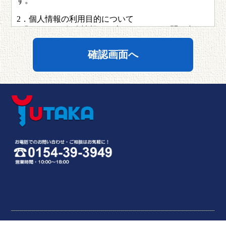
す。
2．個人情報の利用目的について
お預かりした個人情報は、当サイトよりお問い合わ
せへのご回答、物件のご紹介などの目的のために利
用し、それ以外の目的での利用を一切いたしませ
ん。 バックアップの目的で保管している個人情報に
つきましてもバックアップの目的以外には一切利用
いたしません。 また、個人情報を当サイト以外の第
三者に、利用者の許可無く提供することはございま
せん。 ただし、裁判所・警察・消費者センターまた
はこれらに準じた権限を持った機関から合法的な要
請がある場合は、これに応じて情報を開示させてい
ただきます。
3．個人情報の修正・削除について
皆さまの個人情報が変わる場合（例えば住所変更
等）、あるいは皆さまが個人情報の削除を希望され
る場合には、当サイトが保管しているバックアップ
データに 関しては当サイトにて修正、あるいは削除
いたします。修正、削除のご依頼がある場合はこち
らのメールアドレスまでご連絡ください。 個人情報