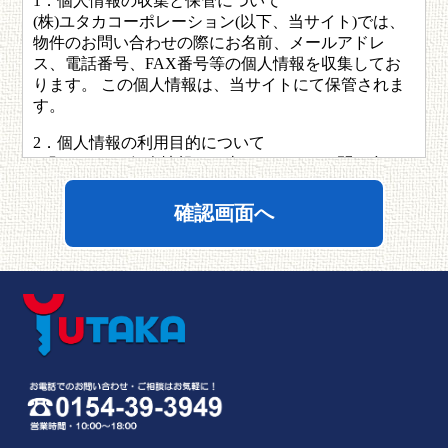
1．個人情報の収集と保管について
(株)ユタカコーポレーション(以下、当サイト)では、
物件のお問い合わせの際にお名前、メールアドレ
ス、電話番号、FAX番号等の個人情報を収集してお
ります。 この個人情報は、当サイトにて保管されま
す。
2．個人情報の利用目的について
お預かりした個人情報は、当サイトよりお問い合わ
せへのご回答、物件のご紹介などの目的のために利
用し、それ以外の目的での利用を一切いたしませ
ん。 バックアップの目的で保管している個人情報に
つきましてもバックアップの目的以外には一切利用
いたしません。 また、個人情報を当サイト以外の第
三者に、利用者の許可無く提供することはございま
せん。 ただし、裁判所・警察・消費者センターまた
はこれらに準じた権限を持った機関から合法的な要
請がある場合は、これに応じて情報を開示させてい
ただきます。
3．個人情報の修正・削除について
皆さまの個人情報が変わる場合（例えば住所変更