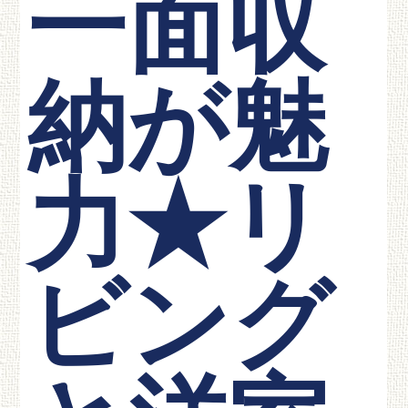
一面収
納が魅
力★リ
ビング