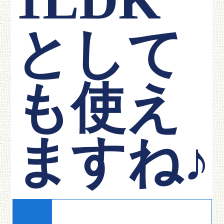
1LDK
として
も使え
ますね♪