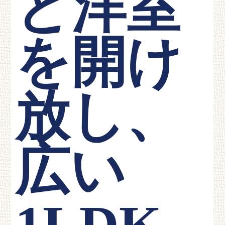
と洋室
を開け
放し、
広い