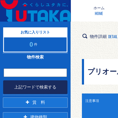
ホーム
HOME
お気に入りリスト
DETAIL
物件詳細
0
件
物件検索
プリオール
上記ワードで検索する
注意事項
賃 料
2万未満
2万円台
建物種類