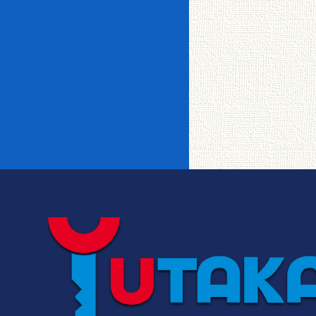
イオンカードde家賃
釧路駅裏
愛国
一戸建て＆メゾネッ
事務所相談
女性限定
BSアンテナ
CSアンテナ
ト
敷金・仲介手数料ゼ
都市ガス
宅配ボックス
TVインターホ
オートロック
ロ
釧路町
芦野
ン
リノベーション物件
インターネット
CATV
使い放題
メゾネット
フローリング
事務所・店舗
エレベータ
システムキッチ
昭和・鳥取・新
転勤者・法人向け
ＩＨクッキング
星が浦・鶴野
ン
富士
ロフト
バルコニー
シャワー付洗面
追い焚き
台
ユタカ0賃隊ゼロボ
阿寒・白糠・鶴
くん
大楽毛
ウォークイン
クローゼット
居
エアコン
独立洗面台
バストイレ別
駐車場あり
駐車場2台可
中標津・標茶・
トランクルーム
文苑・美原
厚岸
駐輪場