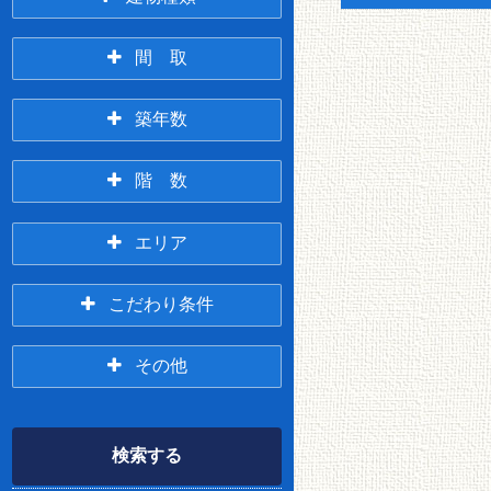
アパート
マンション
間 取
3万円台
4万円台
1R
1K/1DK
築年数
一戸建て/テラスハウ
5万円台
6万円台
ス
新築
3年以内
階 数
1LDK
2K/2DK
7万円台
8万円台
1階
2階
エリア
5年以内
10年以内
2LDK
3K/3DK
9万円台
10万円台
春採・桜ヶ岡・
緑ヶ岡・貝塚・
こだわり条件
3階
それ以上
興津
武佐
3LDK
4(L)DK～
11万円台
12万円台
その他
貸家
店舗
米町～鶴ヶ岱
釧路駅前
13万円台
14万円台
360度パノラマツア
Wi-Fi無料
仲介無料
ペット相談可
ー
検索する
15万円台
16万円以上
オール電化
LPG