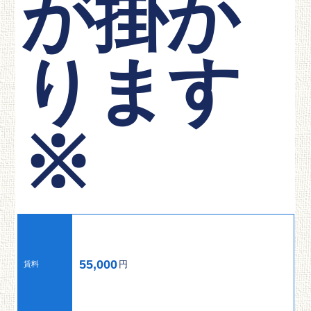
が掛か
ります
※
55,000
円
賃料