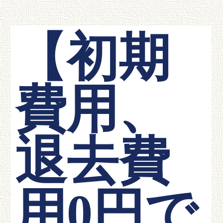
【初期
費用、
退去費
用0円で