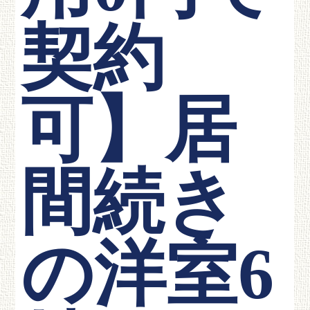
契約
可】居
間続き
の洋室6