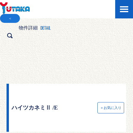
＜
DETAIL
物件詳細
ハイツカネミⅡ /E
＋お気に入り