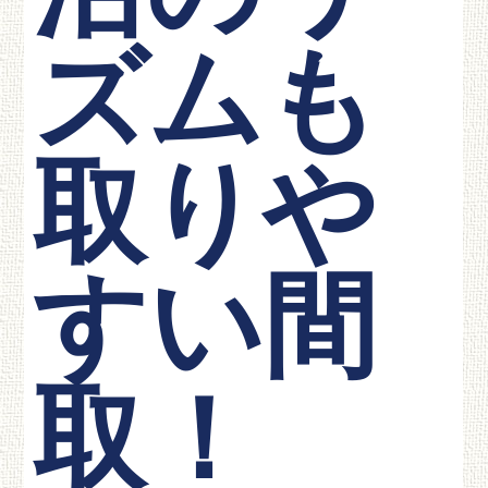
ズムも
取りや
すい間
取！