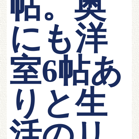
帖。奥
にも洋
室6帖あ
りと生
活のリ