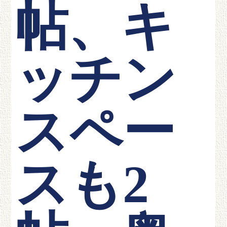
帖、キ
ッチン
スペー
スも2