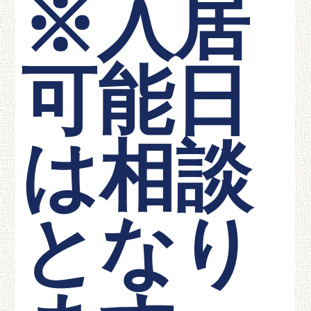
※入居
可能日
は相談
となり