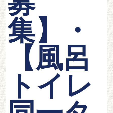
募
集】・
【風呂
トイレ