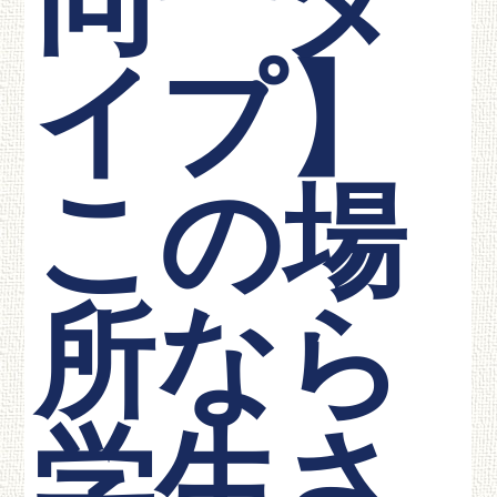
同一タ
イプ】
この場
所なら
学生さ