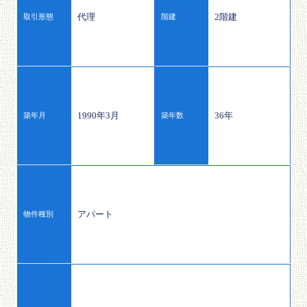
代理
2階建
取引形態
階建
1990年3月
36年
築年月
築年数
アパート
物件種別