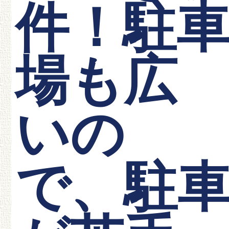
件！駐
場も広
いの
で、駐