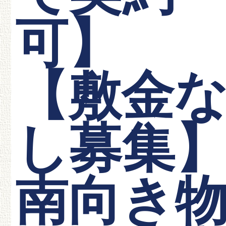
可】
【敷金
し募集
南向き