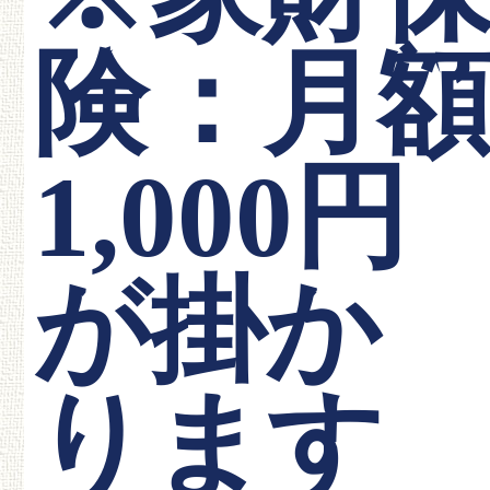
険：月
1,000円
が掛か
ります