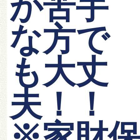
が苦手
な方で
も大丈
夫！
※家財