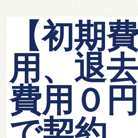
【初期
用、退
費用０
で契約