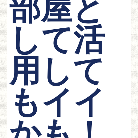
部屋と
して活
用して
もイイ
かも！