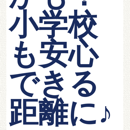
小学校
も安心
できる
距離に♪