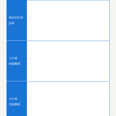
-
保証会社保
証料
-
その他
初期費用
-
その他
月額費用