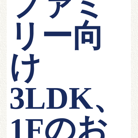
ファミ
リー向
け
3LDK、
1Fのお