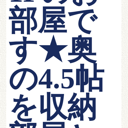
部屋で
す★奥
の4.5帖
を収納