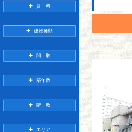
賃 料
2万未満
2万円台
建物種類
アパート
マンション
間 取
3万円台
4万円台
1R
1K/1DK
築年数
一戸建て/テラスハウ
ス
新築
3年以内
階 数
5万円台
6万円台
1LDK
2K/2DK
1階
2階
エリア