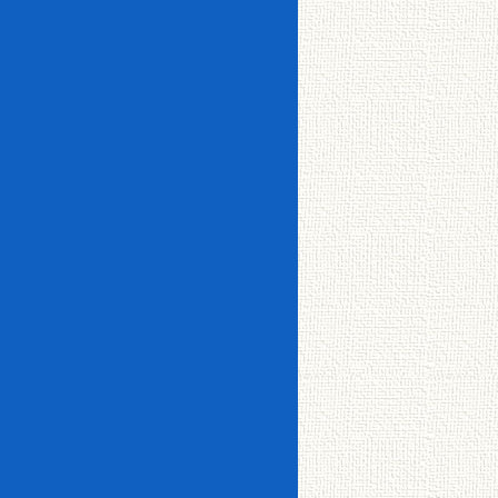
津・
美原
標
茶・
厚岸