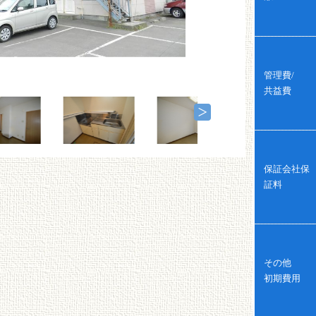
管理費/
共益費
保証会社保
証料
その他
初期費用