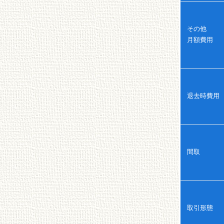
その他
月額費用
退去時費用
間取
取引形態