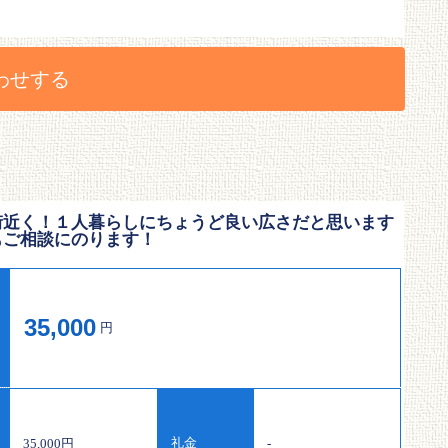
わせする
街近く！１人暮らしにちょうど良い広さだと思います
もご相談にのります！
35,000
円
礼金
35,000円
-