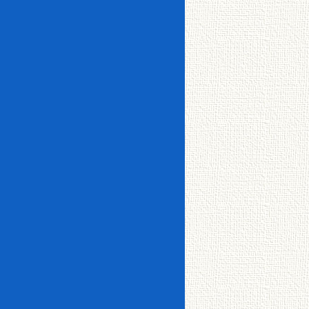
ック
ーホ
イン
釧路
ン
メゾ
フロ
CATV
ター
芦野
町
ネッ
ーリ
ネッ
エレ
敷金・仲介手数料ゼ
ト
ング
ト使
ベー
ロ
シス
ＩＨ
い放
タ
リノベーション物件
テム
クッ
題
15万円台
16万円以上
キッ
キン
バル
昭
星が
ロフ
チン
グ
シャ
コニ
和・
浦・
追い
ト
ワー
ー
鳥
鶴野
焚き
付洗
取・
面台
ウォ
クロ
事務所・店舗
新富
ーク
ーゼ
転勤者・法人向け
士
エア
イン
ット
独立
阿
コン
駐車
駐車
洗面
バス
寒・
場あ
場2台
台
トイ
白
り
可
レ別
トラ
糠・
大楽
ンク
鶴居
毛
ルー
ユタカ0賃隊ゼロボ
ム
くん
駐輪
場
文
中標
苑・