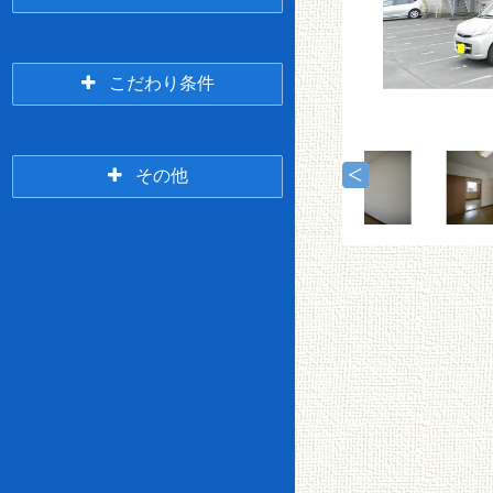
5年以内
10年以内
春
緑ヶ
7万円台
8万円台
採・
岡・
こだわり条件
桜ヶ
貝
2LDK
3K/3DK
岡・
塚・
興津
武佐
3階
それ以上
その他
9万円台
10万円台
米町
3LDK
4(L)DK～
釧路
ペッ
～鶴
仲介
駅前
ト相
360度パノラマツア
Wi-Fi無料
ヶ岱
無料
談可
ー
オー
検索する
ル電
LPG
11万円台
12万円台
化
事務
女性
釧路
BSア
CSア
貸家
店舗
所相
愛国
限定
駅裏
ンテ
ンテ
談
イオンカードde家賃
ナ
ナ
宅配
一戸建て＆メゾネッ
都市
オー
TVイ
ボッ
ト
ガス
トロ
ンタ
クス
13万円台
14万円台