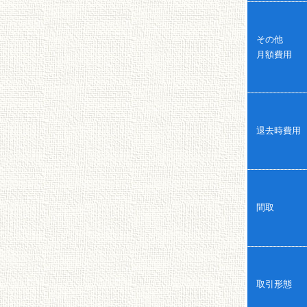
その他
月額費用
退去時費用
間取
取引形態