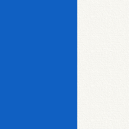
ック
ーホ
イン
釧路
ン
メゾ
フロ
CATV
ター
芦野
町
ネッ
ーリ
ネッ
エレ
敷金・仲介手数料ゼ
ト
ング
ト使
ベー
ロ
シス
ＩＨ
い放
タ
リノベーション物件
テム
クッ
題
15万円台
16万円以上
キッ
キン
バル
昭
星が
ロフ
チン
グ
シャ
コニ
和・
浦・
追い
ト
ワー
ー
鳥
鶴野
焚き
付洗
取・
面台
ウォ
クロ
事務所・店舗
新富
ーク
ーゼ
転勤者・法人向け
士
エア
イン
ット
独立
阿
コン
駐車
駐車
洗面
バス
寒・
場あ
場2台
台
トイ
白
り
可
レ別
トラ
糠・
大楽
ンク
鶴居
毛
ルー
ユタカ0賃隊ゼロボ
ム
くん
駐輪
場
文
中標
苑・