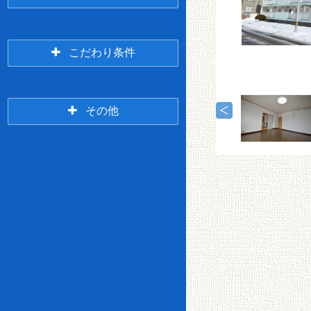
5年以内
10年以内
春
緑ヶ
7万円台
8万円台
採・
岡・
こだわり条件
桜ヶ
貝
2LDK
3K/3DK
岡・
塚・
興津
武佐
3階
それ以上
その他
9万円台
10万円台
米町
3LDK
4(L)DK～
釧路
ペッ
～鶴
仲介
駅前
ト相
360度パノラマツア
Wi-Fi無料
ヶ岱
無料
談可
ー
オー
検索する
ル電
LPG
11万円台
12万円台
化
事務
女性
釧路
BSア
CSア
貸家
店舗
所相
愛国
限定
駅裏
ンテ
ンテ
談
イオンカードde家賃
ナ
ナ
宅配
一戸建て＆メゾネッ
都市
オー
TVイ
ボッ
ト
ガス
トロ
ンタ
クス
13万円台
14万円台