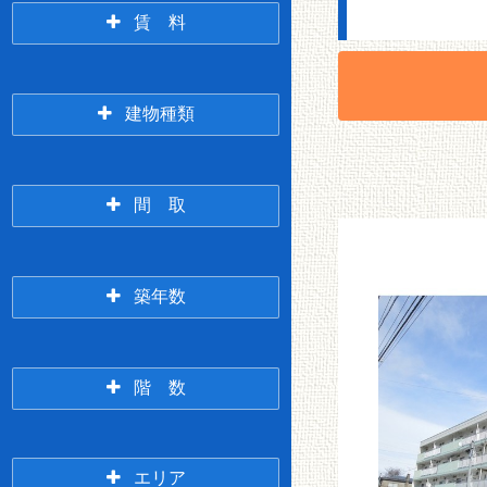
賃 料
2万未満
2万円台
建物種類
アパート
マンション
間 取
3万円台
4万円台
1R
1K/1DK
築年数
一戸建て/テラスハウ
ス
新築
3年以内
階 数
5万円台
6万円台
1LDK
2K/2DK
1階
2階
エリア