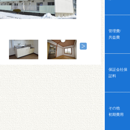
管理費/
共益費
保証会社保
証料
その他
初期費用