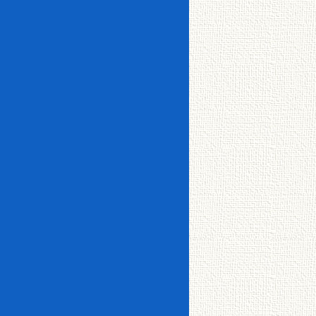
津・
美原
標
茶・
厚岸