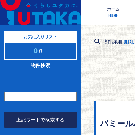
ホーム
HOME
お気に入りリスト
DETAIL
物件詳細
0
件
物件検索
上記ワードで検索する
パミールハ