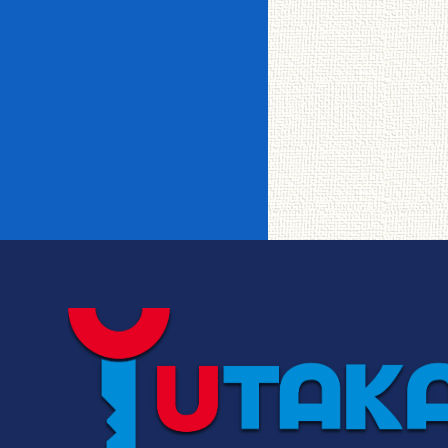
イオンカードde家賃
釧路駅裏
愛国
一戸建て＆メゾネッ
事務所相談
女性限定
BSアンテナ
CSアンテナ
ト
敷金・仲介手数料ゼ
都市ガス
宅配ボックス
TVインターホ
オートロック
ロ
釧路町
芦野
ン
リノベーション物件
インターネット
CATV
使い放題
メゾネット
フローリング
事務所・店舗
エレベータ
システムキッチ
昭和・鳥取・新
転勤者・法人向け
ＩＨクッキング
星が浦・鶴野
ン
富士
ロフト
バルコニー
シャワー付洗面
追い焚き
台
ユタカ0賃隊ゼロボ
阿寒・白糠・鶴
くん
大楽毛
ウォークイン
クローゼット
居
エアコン
独立洗面台
バストイレ別
駐車場あり
駐車場2台可
中標津・標茶・
トランクルーム
文苑・美原
厚岸
駐輪場