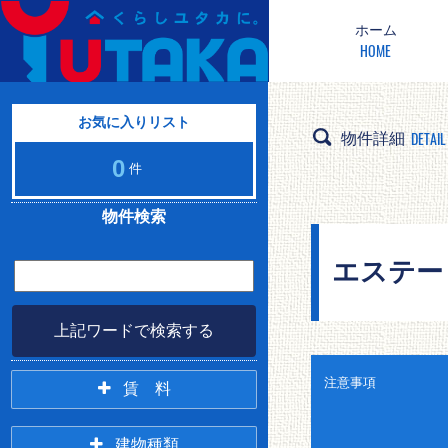
ホーム
HOME
お気に入りリスト
DETAIL
物件詳細
0
件
物件検索
エステート
上記ワードで検索する
注意事項
賃 料
2万未満
2万円台
建物種類