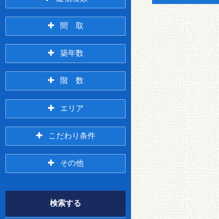
アパート
マンション
間 取
3万円台
4万円台
1R
1K/1DK
築年数
一戸建て/テラスハウ
5万円台
6万円台
ス
新築
3年以内
階 数
1LDK
2K/2DK
7万円台
8万円台
1階
2階
エリア
5年以内
10年以内
2LDK
3K/3DK
9万円台
10万円台
春採・桜ヶ岡・
緑ヶ岡・貝塚・
こだわり条件
3階
それ以上
興津
武佐
3LDK
4(L)DK～
11万円台
12万円台
その他
貸家
店舗
米町～鶴ヶ岱
釧路駅前
13万円台
14万円台
360度パノラマツア
Wi-Fi無料
仲介無料
ペット相談可
ー
検索する
15万円台
16万円以上
オール電化
LPG