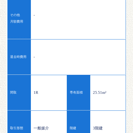
-
その他
月額費用
-
退去時費用
1R
25.51m²
間取
専有面積
一般媒介
3階建
取引形態
階建