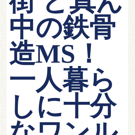
街 ど真ん
中の鉄骨
造MS！
一人暮ら
しに十分
なワンル