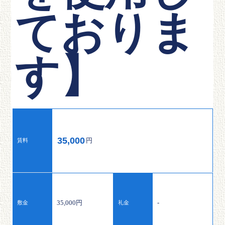
ておりま
す】
35,000
円
賃料
35,000円
-
敷金
礼金