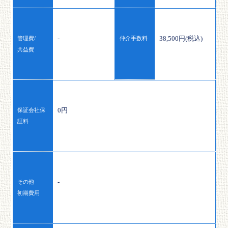
-
38,500円(税込)
管理費/
仲介手数料
共益費
0円
保証会社保
証料
-
その他
初期費用