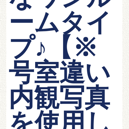
ームタイ
プ♪【※
号室違い
内観写真
を使用し