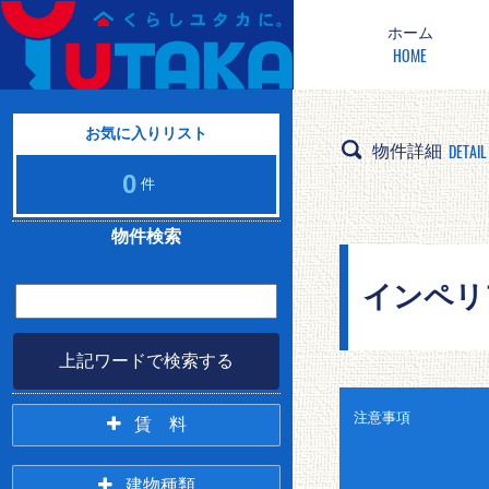
ホーム
HOME
お気に入りリスト
DETAIL
物件詳細
0
件
物件検索
インペリア
上記ワードで検索する
注意事項
賃 料
2万未満
2万円台
建物種類