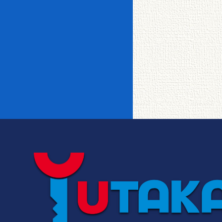
イオンカードde家賃
釧路駅裏
愛国
一戸建て＆メゾネッ
事務所相談
女性限定
BSアンテナ
CSアンテナ
ト
敷金・仲介手数料ゼ
都市ガス
宅配ボックス
TVインターホ
オートロック
ロ
釧路町
芦野
ン
リノベーション物件
インターネット
CATV
使い放題
メゾネット
フローリング
事務所・店舗
エレベータ
システムキッチ
昭和・鳥取・新
転勤者・法人向け
ＩＨクッキング
星が浦・鶴野
ン
富士
ロフト
バルコニー
シャワー付洗面
追い焚き
台
ユタカ0賃隊ゼロボ
阿寒・白糠・鶴
くん
大楽毛
ウォークイン
クローゼット
居
エアコン
独立洗面台
バストイレ別
駐車場あり
駐車場2台可
中標津・標茶・
トランクルーム
文苑・美原
厚岸
駐輪場