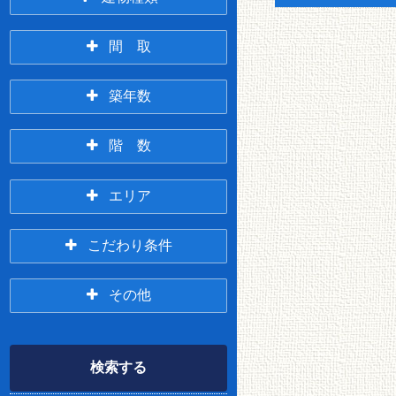
アパート
マンション
間 取
3万円台
4万円台
1R
1K/1DK
築年数
一戸建て/テラスハウ
5万円台
6万円台
ス
新築
3年以内
階 数
1LDK
2K/2DK
7万円台
8万円台
1階
2階
エリア
5年以内
10年以内
2LDK
3K/3DK
9万円台
10万円台
春採・桜ヶ岡・
緑ヶ岡・貝塚・
こだわり条件
3階
それ以上
興津
武佐
3LDK
4(L)DK～
11万円台
12万円台
その他
貸家
店舗
米町～鶴ヶ岱
釧路駅前
13万円台
14万円台
360度パノラマツア
Wi-Fi無料
仲介無料
ペット相談可
ー
検索する
15万円台
16万円以上
オール電化
LPG