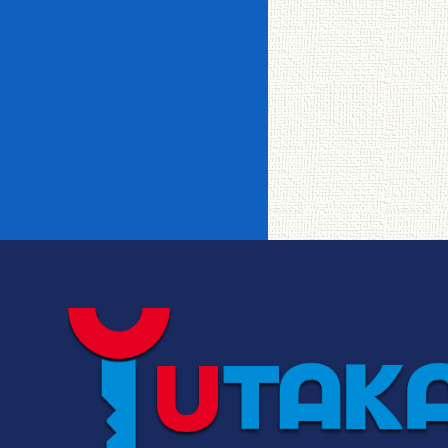
イオンカードde家賃
釧路駅裏
愛国
一戸建て＆メゾネッ
事務所相談
女性限定
BSアンテナ
CSアンテナ
ト
敷金・仲介手数料ゼ
都市ガス
宅配ボックス
TVインターホ
オートロック
ロ
釧路町
芦野
ン
リノベーション物件
インターネット
CATV
使い放題
メゾネット
フローリング
事務所・店舗
エレベータ
システムキッチ
昭和・鳥取・新
転勤者・法人向け
ＩＨクッキング
星が浦・鶴野
ン
富士
ロフト
バルコニー
シャワー付洗面
追い焚き
台
ユタカ0賃隊ゼロボ
阿寒・白糠・鶴
くん
大楽毛
ウォークイン
クローゼット
居
エアコン
独立洗面台
バストイレ別
駐車場あり
駐車場2台可
中標津・標茶・
トランクルーム
文苑・美原
厚岸
駐輪場