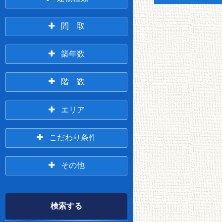
アパート
マンション
間 取
3万円台
4万円台
1R
1K/1DK
築年数
一戸建て/テラスハウ
5万円台
6万円台
ス
新築
3年以内
階 数
1LDK
2K/2DK
7万円台
8万円台
1階
2階
エリア
5年以内
10年以内
2LDK
3K/3DK
9万円台
10万円台
春採・桜ヶ岡・
緑ヶ岡・貝塚・
こだわり条件
3階
それ以上
興津
武佐
3LDK
4(L)DK～
11万円台
12万円台
その他
貸家
店舗
米町～鶴ヶ岱
釧路駅前
13万円台
14万円台
360度パノラマツア
Wi-Fi無料
仲介無料
ペット相談可
ー
検索する
15万円台
16万円以上
オール電化
LPG