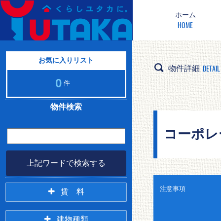
ホーム
HOME
お気に入りリスト
DETAIL
物件詳細
0
件
物件検索
コーポレー
上記ワードで検索する
注意事項
賃 料
2万未満
2万円台
建物種類