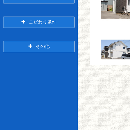
5年以内
10年以内
春
緑ヶ
7万円台
8万円台
採・
岡・
こだわり条件
桜ヶ
貝
2LDK
3K/3DK
岡・
塚・
興津
武佐
3階
それ以上
その他
9万円台
10万円台
米町
3LDK
4(L)DK～
釧路
ペッ
～鶴
仲介
駅前
ト相
360度パノラマツア
Wi-Fi無料
ヶ岱
無料
談可
ー
オー
検索する
ル電
LPG
11万円台
12万円台
化
事務
女性
釧路
BSア
CSア
貸家
店舗
所相
愛国
限定
駅裏
ンテ
ンテ
談
イオンカードde家賃
ナ
ナ
宅配
一戸建て＆メゾネッ
都市
オー
TVイ
ボッ
ト
ガス
トロ
ンタ
クス
13万円台
14万円台