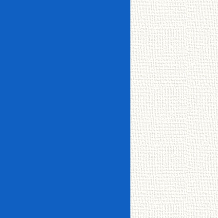
ック
ーホ
イン
釧路
ン
メゾ
フロ
CATV
ター
芦野
町
ネッ
ーリ
ネッ
エレ
敷金・仲介手数料ゼ
ト
ング
ト使
ベー
ロ
シス
ＩＨ
い放
タ
リノベーション物件
テム
クッ
題
15万円台
16万円以上
キッ
キン
バル
昭
星が
ロフ
チン
グ
シャ
コニ
和・
浦・
追い
ト
ワー
ー
鳥
鶴野
焚き
付洗
取・
面台
ウォ
クロ
事務所・店舗
新富
ーク
ーゼ
転勤者・法人向け
士
エア
イン
ット
独立
阿
コン
駐車
駐車
洗面
バス
寒・
場あ
場2台
台
トイ
白
り
可
レ別
トラ
糠・
大楽
ンク
鶴居
毛
ルー
ユタカ0賃隊ゼロボ
ム
くん
駐輪
場
文
中標
苑・