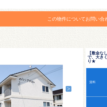
この物件についてお問い合
【敷金な
で、大き
り★
賃料