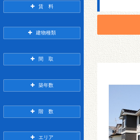
賃 料
2万未満
2万円台
建物種類
アパート
マンション
間 取
3万円台
4万円台
1R
1K/1DK
築年数
一戸建て/テラスハウ
ス
新築
3年以内
階 数
5万円台
6万円台
1LDK
2K/2DK
1階
2階
エリア