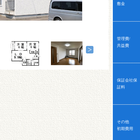
敷金
管理費/
共益費
保証会社保
証料
その他
初期費用