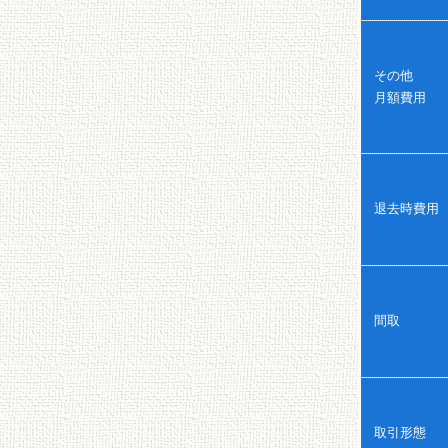
その他
月額費用
退去時費用
間取
取引形態