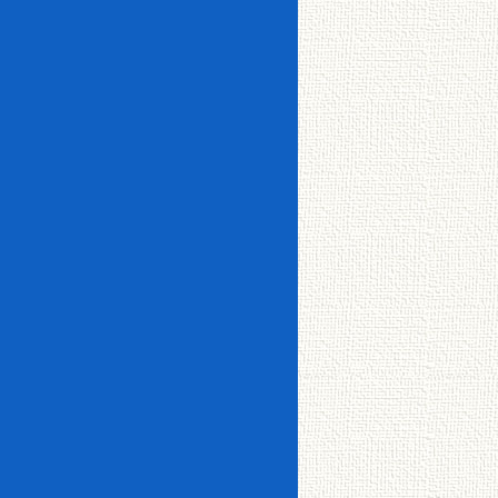
津・
美原
標
茶・
厚岸