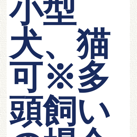
小型
犬、猫
可※多
頭飼い