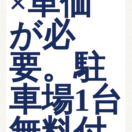
×単価
が必
要。駐
車場1台