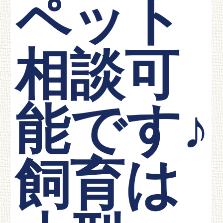
ペット
相談可
能です♪
飼育は