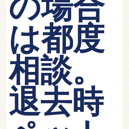
の場合
は都度
相談。
退去時