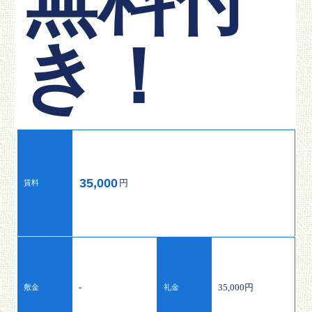
無料付
き！
35,000
円
賃料
-
35,000円
敷金
礼金