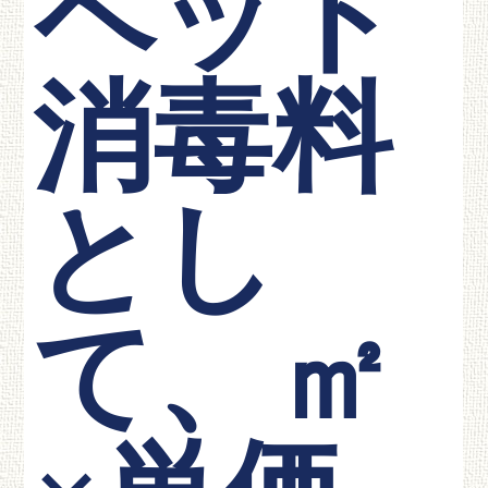
ペット
消毒料
とし
て、㎡