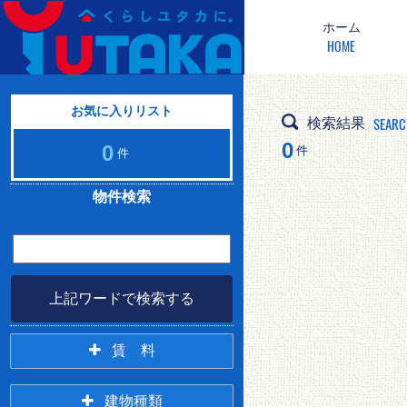
ホーム
HOME
お気に入りリスト
SEARC
検索結果
0
0
件
件
物件検索
上記ワードで検索する
賃 料
2万未満
2万円台
建物種類