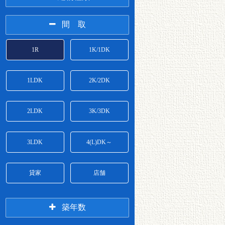
アパート
マンション
間 取
3万円台
4万円台
1R
1K/1DK
一戸建て/テラスハウ
5万円台
6万円台
ス
1LDK
2K/2DK
7万円台
8万円台
2LDK
3K/3DK
9万円台
10万円台
3LDK
4(L)DK～
11万円台
12万円台
貸家
店舗
13万円台
14万円台
築年数
15万円台
16万円以上