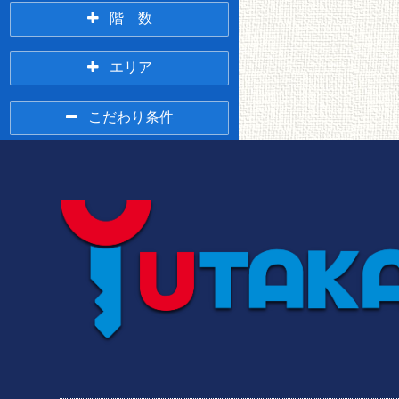
新築
3年以内
階 数
1階
2階
エリア
5年以内
10年以内
春採・桜ヶ岡・
緑ヶ岡・貝塚・
こだわり条件
3階
それ以上
興津
武佐
入居条件
米町～鶴ヶ岱
釧路駅前
建物設備
仲介無料
ペット相談可
テレビ・通信
オール電化
LPG
釧路駅裏
愛国
セキュリティ
事務所相談
女性限定
BSアンテナ
CSアンテナ
部屋環境
都市ガス
宅配ボックス
オートロック
TVインターホン
釧路町
芦野
キッチン
インターネット
CATV
使い放題
メゾネット
フローリング
バス・トイレ
エレベータ