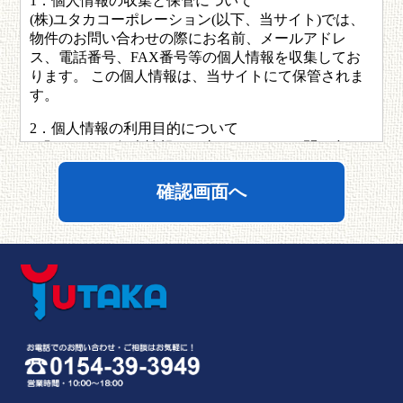
1．個人情報の収集と保管について
(株)ユタカコーポレーション(以下、当サイト)では、
物件のお問い合わせの際にお名前、メールアドレ
ス、電話番号、FAX番号等の個人情報を収集してお
ります。 この個人情報は、当サイトにて保管されま
す。
2．個人情報の利用目的について
お預かりした個人情報は、当サイトよりお問い合わ
せへのご回答、物件のご紹介などの目的のために利
用し、それ以外の目的での利用を一切いたしませ
ん。 バックアップの目的で保管している個人情報に
つきましてもバックアップの目的以外には一切利用
いたしません。 また、個人情報を当サイト以外の第
三者に、利用者の許可無く提供することはございま
せん。 ただし、裁判所・警察・消費者センターまた
はこれらに準じた権限を持った機関から合法的な要
請がある場合は、これに応じて情報を開示させてい
ただきます。
3．個人情報の修正・削除について
皆さまの個人情報が変わる場合（例えば住所変更