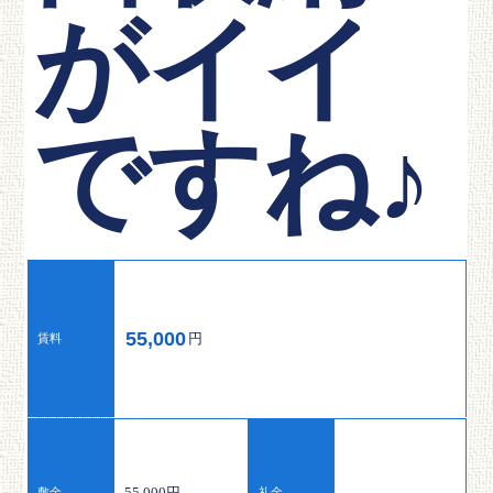
がイイ
ですね♪
55,000
円
賃料
55,000円
-
敷金
礼金