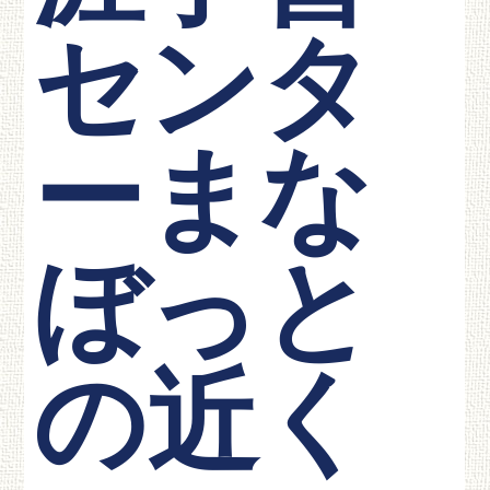
センタ
ーまな
ぼっと
の近く