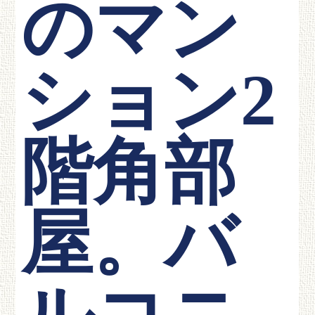
のマン
ション2
階角部
屋。バ