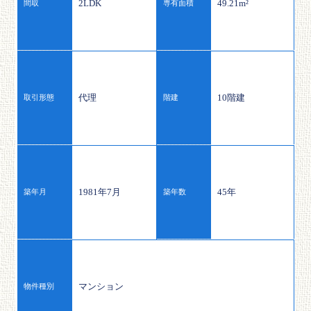
2LDK
49.21m²
間取
専有面積
代理
10階建
取引形態
階建
1981年7月
45年
築年月
築年数
マンション
物件種別