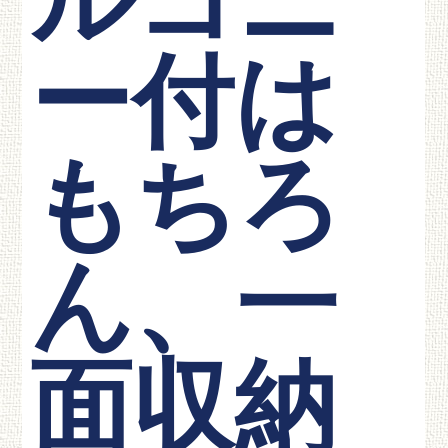
ルコニ
ー付は
もちろ
ん、一
面収納